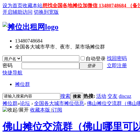
设为首页
收藏本站
想找全国各地摊位加微信 13480748684
开启辅助访问
切换到宽版
13480748684
全国各大城市早市、夜市、菜市场摊位群
找回密码
自动登录
密码
立即注册
登录
快捷导航
摊位群
搜索
热搜:
活动
交友
discuz
搜索
摊位群
»
论坛
›
全国各大城市摊位信息
›
佛山摊位交流群（佛山
收藏本版
|
订阅
佛山摊位交流群（佛山哪里可