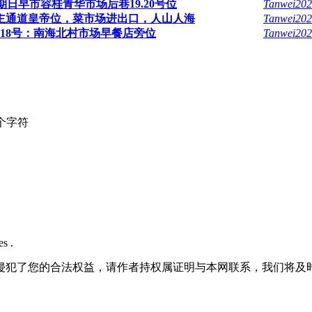
期日早市容桂青华市场后巷19.20号位
Tanwei20
主通道皇帝位，菜市场进出口，人山人海
Tanwei20
18号：南海北村市场早餐店旁位
Tanwei20
个字符
s .
侵犯了您的合法权益，请作者持权属证明与本网联系，我们将及时