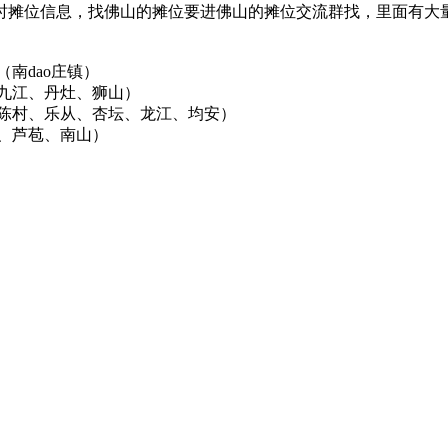
时摊位信息，找佛山的摊位要进佛山的摊位交流群找，里面有大
南dao庄镇）
、九江、丹灶、狮山）
、陈村、乐从、杏坛、龙江、均安）
平、芦苞、南山）