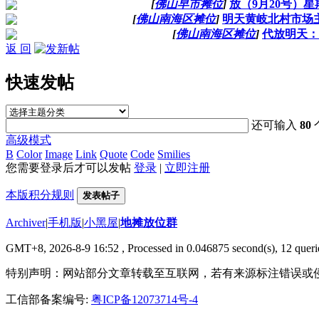
[
佛山早市摊位
]
放（9月20号）星
[
佛山南海区摊位
]
明天黄岐北村市场
[
佛山南海区摊位
]
代放明天：
返 回
快速发帖
还可输入
80
高级模式
B
Color
Image
Link
Quote
Code
Smilies
您需要登录后才可以发帖
登录
|
立即注册
本版积分规则
发表帖子
Archiver
|
手机版
|
小黑屋
|
地摊放位群
GMT+8, 2026-8-9 16:52
, Processed in 0.046875 second(s), 12 querie
特别声明：网站部分文章转载至互联网，若有来源标注错误或
工信部备案编号:
粤ICP备12073714号-4