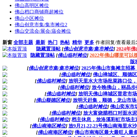
佛山高明区摊位
佛山档口商铺商超摊位
佛山小区摊位
佛山创意市集/集市摊位
2
佛山交流会/展会/庙会摊位
新窗
全部主题
最新
热门
热帖
精华
更多
作者
回复/查看
最后
隐藏置顶帖
[
佛山创意市集/集市摊位
]
2024
隐藏置顶帖
[
佛山临时摊位
]
2022年佛山哪里可
版
[
佛山创意市集/集市摊位
]
2025年佛山市集摊主招
[
佛山临时摊位
]
佛山禅城区、顺德区
[
佛山临时摊位
]
放明天里水大市场批菜路口位，人
[
佛山临时摊位
]
放今晚佛山，丽晶步
[
佛山临时摊位
]
放明天佛山禅城区普君市场
[
佛山顺德区摊位
]
放明天赶集，顺德，龙山市场
[
佛山临时摊位
]
佛山奕东市
[
佛山临时摊位
]
放大富烧腊档口对面水泥台
[
佛山临时摊位
]
档主休息，放洛溪彩虹市场主通道
[
佛山南海区摊位
]
放9月21,22,23号佛山南
[
佛山南海区摊位
]
佛山市南海区最大最旺人最多的东