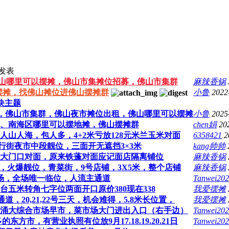
发表
年佛山哪里可以摆摊，佛山市集摊位招募，佛山市集群
麻辣香锅
以摆摊，找佛山摊位进佛山摆摊群
小鲁
2022
块主题
募，佛山市集群，佛山夜市摊位出租，佛山哪里可以摆摊
小鲁
2025
、南海区哪里可以摆地摊，佛山摆摊群
chen娟
20
山人海，包人多，4+2米亏放128元米兰玉米对面
6358421
2
行街夜市中段靓位，三面开无遮挡3×3米
kang帅帅
大门口对面，原来铁蓬对面应记面店隔离铺位
麻辣香锅
，火爆靓位，青菜街，9号店铺，3X5米，整个店铺
麻辣香锅
场，全场唯一临位，人流主通道
Tanwei20
五米转角七字位两面开口原价380现在338
我爱摆摊
，20,21,22号三天，机会难得，5.8米长位置，
我爱摆摊
海里水沙涌大综合市场早市，菜市场大门进出入口（右手边）
Tanwei20
方市，有营业执照有位放9月17.18.19.20.21日
Tanwei20