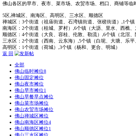
佛山各区的早市、夜市、菜市场、农贸市场、档口、商铺等临
5区,禅城区、南海区、高明区、三水区、顺德区
禅城区：3个街道（祖庙街道、石湾镇街道、张槎街道）,1个镇（
南海区：2个街道（桂城、罗村）,6个镇（大沥、里水、西樵
顺德区：4个街道（大良、容桂、伦敦、勒流）,6个镇（北滘
三水区：2个街道（西南、云东海）,5个镇（白坭、大塘、乐
高明区：1个街道（荷城）,3个镇（杨和、更合、明城）
返 回
全部
佛山临时摊位
8
佛山固定摊位
佛山夜市摊位
佛山早市摊位
1
佛山早餐早点摊位
佛山菜市场摊位
佛山农贸市场摊位
佛山禅城区摊位
佛山南海区摊位
4
佛山顺德区摊位
1
佛山三水区摊位