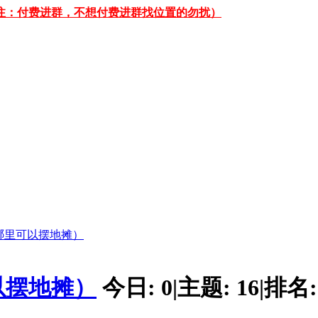
 （备注：付费进群，不想付费进群找位置的勿扰）
哪里可以摆地摊）
以摆地摊）
今日:
0
|
主题:
16
|
排名