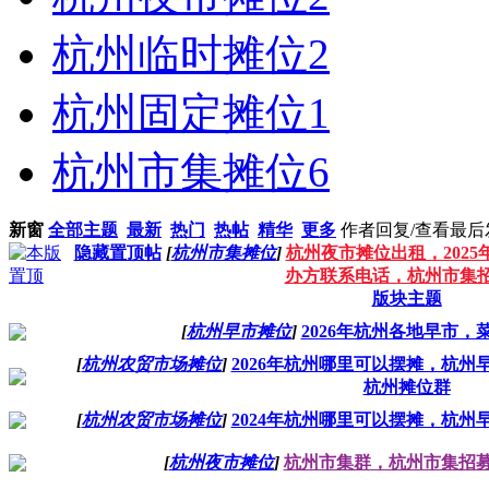
杭州临时摊位
2
杭州固定摊位
1
杭州市集摊位
6
新窗
全部主题
最新
热门
热帖
精华
更多
作者
回复/查看
最后
隐藏置顶帖
[
杭州市集摊位
]
杭州夜市摊位出租，202
办方联系电话，杭州市集
版块主题
[
杭州早市摊位
]
2026年杭州各地早市
[
杭州农贸市场摊位
]
2026年杭州哪里可以摆摊，杭
杭州摊位群
[
杭州农贸市场摊位
]
2024年杭州哪里可以摆摊，杭
[
杭州夜市摊位
]
杭州市集群，杭州市集招