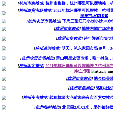
[
杭州市集摊位
]
杭州市集群，杭州哪里可以摆地摊，
[
杭州农贸市场摊位
]
2022年杭州哪里可以摆摊，杭
摆摊市场有哪些
[
杭州农贸市场摊位
]
下周三望江门小刘小炒3×3
[
杭州市集摊位
]
地铁东城广场准
[
杭州市集摊位
]
跨年迎新市集大
[
杭州临时摊位
]
明天，笕东家园市场40号，
[
杭州农贸市场摊位
]
萧山明星农贸市场，唯一摊位，最
[
杭州固定摊位
]
2021年杭州哪里可以摆地摊？杭州
摊位招租
[
杭州市集摊位
]
塘金街美
[
杭州市集摊位
]
铭影社区
[
杭州夜市摊位
]
转租杭师大仓前未来夜市百货类摊
[
杭州临时摊位
]
北景园2米X3米，里外都好