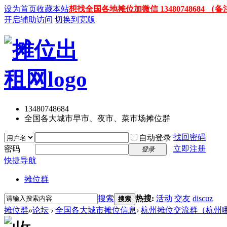
设为首页
收藏本站
想找全国各地摊位加微信 13480748684
开启辅助访问
切换到宽版
13480748684
全国各大城市早市、夜市、菜市场摊位群
找回密码
自动登录
密码
立即注册
登录
快捷导航
摊位群
搜索
热搜:
活动
交友
discuz
搜索
摊位群
»
论坛
›
全国各大城市摊位信息
›
杭州摊位交流群（杭州