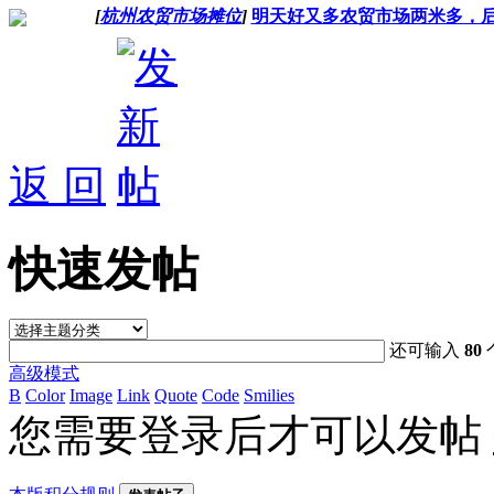
[
杭州农贸市场摊位
]
明天好又多农贸市场两米多，
返 回
快速发帖
还可输入
80
高级模式
B
Color
Image
Link
Quote
Code
Smilies
您需要登录后才可以发帖