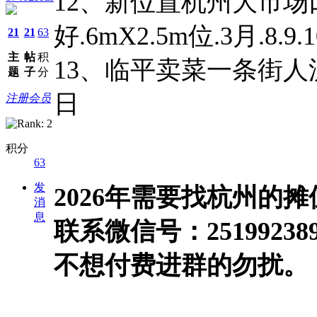
12、新位置杭州大市
好.6mX2.5m位.3月.8.9.1
21
21
63
主
帖
积
13、临平卖菜一条街人流
题
子
分
日
注册会员
积分
63
发
2026年需要找杭州的
消
息
联系微信号：251992
不想付费进群的勿扰。