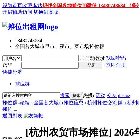
设为首页
收藏本站
想找全国各地摊位加微信 13480748684
开启辅助访问
切换到宽版
13480748684
全国各大城市早市、夜市、菜市场摊位群
找回密码
自动登录
密码
立即注册
登录
快捷导航
摊位群
搜索
热搜:
活动
交友
discuz
搜索
摊位群
»
论坛
›
全国各大城市摊位信息
›
杭州摊位交流群（杭州
摊位 ...
返回列表
[杭州农贸市场摊位]
20